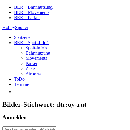
Skip
BER – Bahnnutzung
to
BER – Movements
content
BER – Parker
HobbySpotter
Startseite
BER – Spott-Info’s
Spott-Info’s
Bahnnutzung
Movements
Parker
Ziele
Airports
ToDo
Termine
Bilder-Stichwort:
dtr:oy-rut
Anmelden