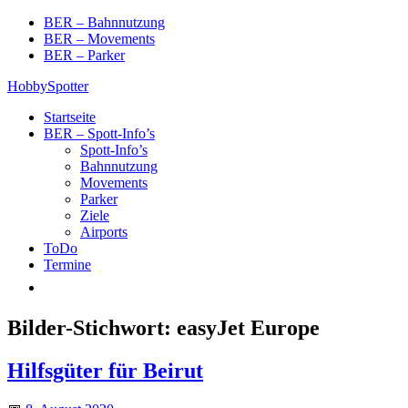
Skip
BER – Bahnnutzung
to
BER – Movements
content
BER – Parker
HobbySpotter
Startseite
BER – Spott-Info’s
Spott-Info’s
Bahnnutzung
Movements
Parker
Ziele
Airports
ToDo
Termine
Bilder-Stichwort:
easyJet Europe
Hilfsgüter für Beirut