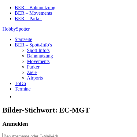
Skip
BER – Bahnnutzung
to
BER – Movements
content
BER – Parker
HobbySpotter
Startseite
BER – Spott-Info’s
Spott-Info’s
Bahnnutzung
Movements
Parker
Ziele
Airports
ToDo
Termine
Bilder-Stichwort:
EC-MGT
Anmelden