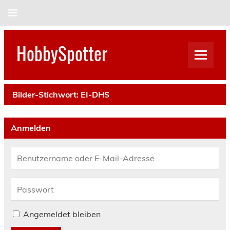
Skip
to
content
HobbySpotter
Bilder-Stichwort:
EI-DHS
Anmelden
Angemeldet bleiben