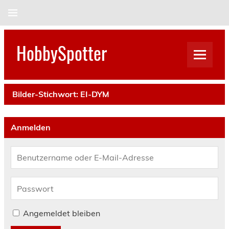
Skip
to
content
HobbySpotter
Bilder-Stichwort:
EI-DYM
Anmelden
Angemeldet bleiben