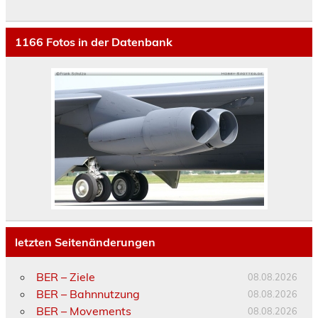
1166
Fotos in der Datenbank
letzten Seitenänderungen
BER – Ziele
08.08.2026
BER – Bahnnutzung
08.08.2026
BER – Movements
08.08.2026