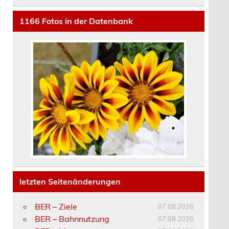
1166
Fotos in der Datenbank
letzten Seitenänderungen
BER – Ziele
07.08.2026
BER – Bahnnutzung
07.08.2026