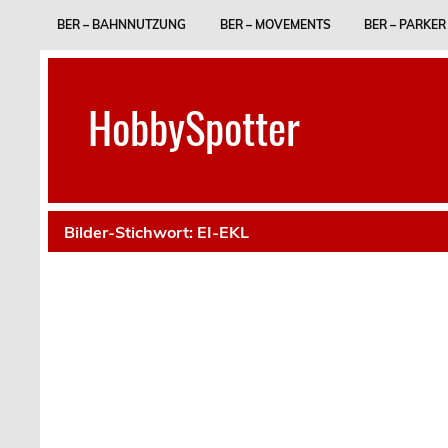
Skip
to
BER – BAHNNUTZUNG
BER – MOVEMENTS
BER – PARKER
content
HobbySpotter
Bilder-Stichwort:
EI-EKL