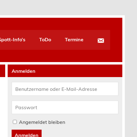
pott-Info’s
ToDo
Termine
Anmelden
Angemeldet bleiben
Anmelden