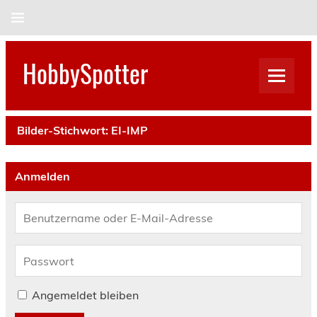
Skip
to
content
HobbySpotter
Bilder-Stichwort:
EI-IMP
Anmelden
Angemeldet bleiben