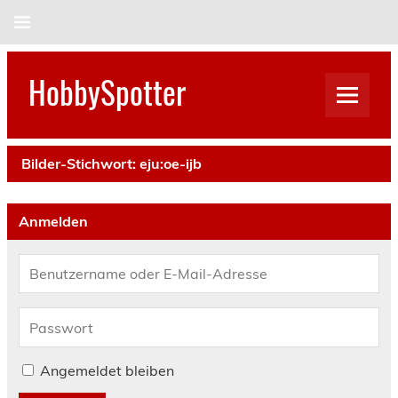
Skip
to
content
HobbySpotter
Bilder-Stichwort:
eju:oe-ijb
Anmelden
Angemeldet bleiben