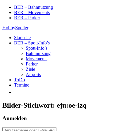
Skip
BER – Bahnnutzung
to
BER – Movements
content
BER – Parker
HobbySpotter
Startseite
BER – Spott-Info’s
Spott-Info’s
Bahnnutzung
Movements
Parker
Ziele
Airports
ToDo
Termine
Bilder-Stichwort:
eju:oe-izq
Anmelden