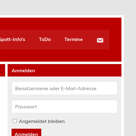
pott-Info’s
ToDo
Termine
Anmelden
Angemeldet bleiben
Anmelden