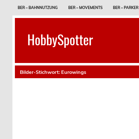
Skip
to
BER – BAHNNUTZUNG
BER – MOVEMENTS
BER – PARKER
content
HobbySpotter
Bilder-Stichwort:
Eurowings