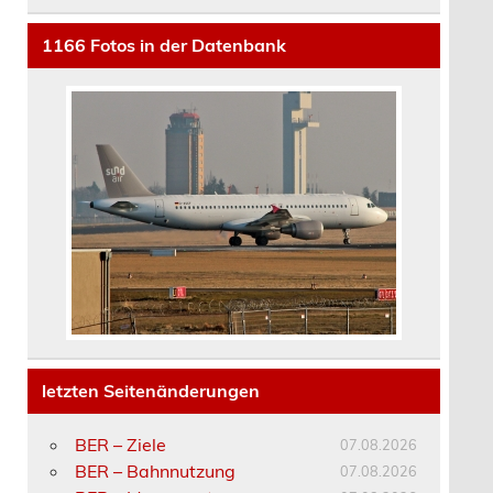
1166
Fotos in der Datenbank
letzten Seitenänderungen
BER – Ziele
07.08.2026
BER – Bahnnutzung
07.08.2026