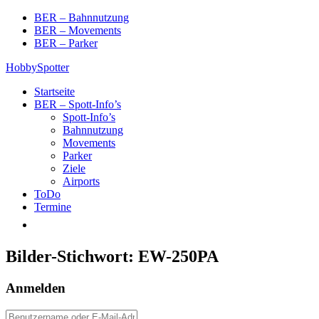
Skip
BER – Bahnnutzung
to
BER – Movements
content
BER – Parker
HobbySpotter
Startseite
BER – Spott-Info’s
Spott-Info’s
Bahnnutzung
Movements
Parker
Ziele
Airports
ToDo
Termine
Bilder-Stichwort:
EW-250PA
Anmelden