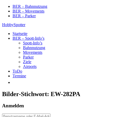
Skip
BER – Bahnnutzung
to
BER – Movements
content
BER – Parker
HobbySpotter
Startseite
BER – Spott-Info’s
Spott-Info’s
Bahnnutzung
Movements
Parker
Ziele
Airports
ToDo
Termine
Bilder-Stichwort:
EW-282PA
Anmelden