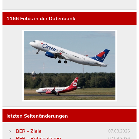
1166
Fotos in der Datenbank
letzten Seitenänderungen
BER – Ziele
07.08.2026
BER – Bahnnutzung
07.08.2026