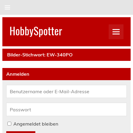
Skip
to
content
HobbySpotter
Bilder-Stichwort:
EW-340PO
Anmelden
Angemeldet bleiben