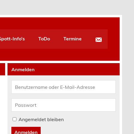
pott-Info’s
ToDo
Termine
Anmelden
Angemeldet bleiben
Anmelden