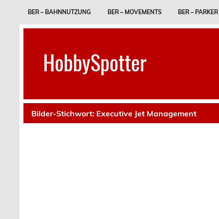
Skip
to
BER – BAHNNUTZUNG
BER – MOVEMENTS
BER – PARKER
content
HobbySpotter
Bilder-Stichwort:
Executive Jet Management