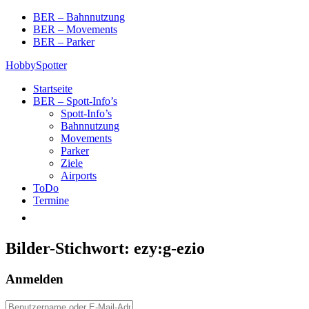
Skip
BER – Bahnnutzung
to
BER – Movements
content
BER – Parker
HobbySpotter
Startseite
BER – Spott-Info’s
Spott-Info’s
Bahnnutzung
Movements
Parker
Ziele
Airports
ToDo
Termine
Bilder-Stichwort:
ezy:g-ezio
Anmelden