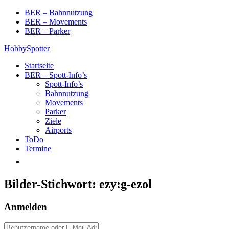
Skip
BER – Bahnnutzung
to
BER – Movements
content
BER – Parker
HobbySpotter
Startseite
BER – Spott-Info’s
Spott-Info’s
Bahnnutzung
Movements
Parker
Ziele
Airports
ToDo
Termine
Bilder-Stichwort:
ezy:g-ezol
Anmelden