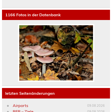
1166
Fotos in der Datenbank
letzten Seitenänderungen
Airports
09.08.2026
BER – Ziele
09.08.2026