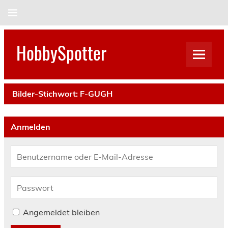
Skip
to
content
HobbySpotter
Bilder-Stichwort:
F-GUGH
Anmelden
Angemeldet bleiben