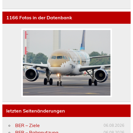
1166
Fotos in der Datenbank
letzten Seitenänderungen
BER – Ziele
06.08.2026
BER – Bahnnutzung
06.08.2026