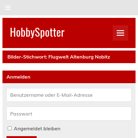
Skip
to
content
HobbySpotter
Bilder-Stichwort:
Flugwelt Altenburg Nobitz
Anmelden
Angemeldet bleiben