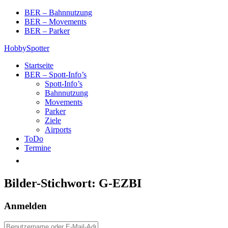
Skip
BER – Bahnnutzung
to
BER – Movements
content
BER – Parker
HobbySpotter
Startseite
BER – Spott-Info’s
Spott-Info’s
Bahnnutzung
Movements
Parker
Ziele
Airports
ToDo
Termine
Bilder-Stichwort:
G-EZBI
Anmelden