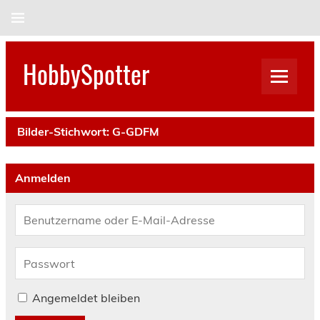
Skip
to
content
HobbySpotter
Bilder-Stichwort:
G-GDFM
Anmelden
Angemeldet bleiben