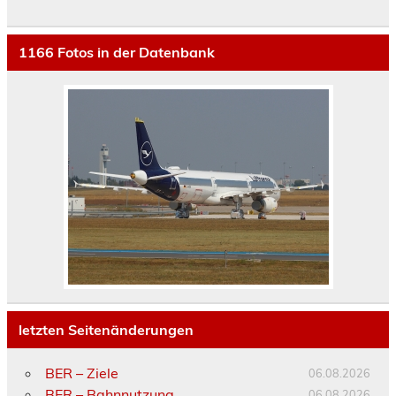
1166
Fotos in der Datenbank
letzten Seitenänderungen
BER – Ziele
06.08.2026
BER – Bahnnutzung
06.08.2026