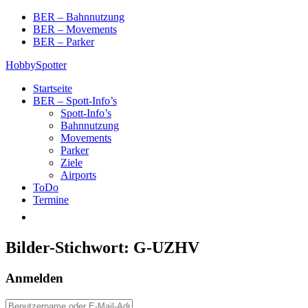
Skip
BER – Bahnnutzung
to
BER – Movements
content
BER – Parker
HobbySpotter
Startseite
BER – Spott-Info’s
Spott-Info’s
Bahnnutzung
Movements
Parker
Ziele
Airports
ToDo
Termine
Bilder-Stichwort:
G-UZHV
Anmelden