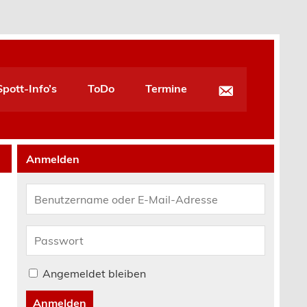
pott-Info’s
ToDo
Termine
Anmelden
Angemeldet bleiben
Anmelden