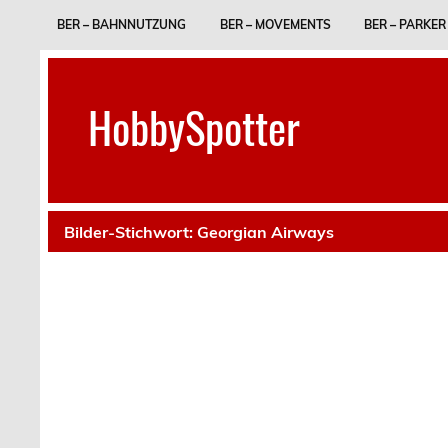
Skip
to
BER – BAHNNUTZUNG
BER – MOVEMENTS
BER – PARKER
content
HobbySpotter
Bilder-Stichwort:
Georgian Airways