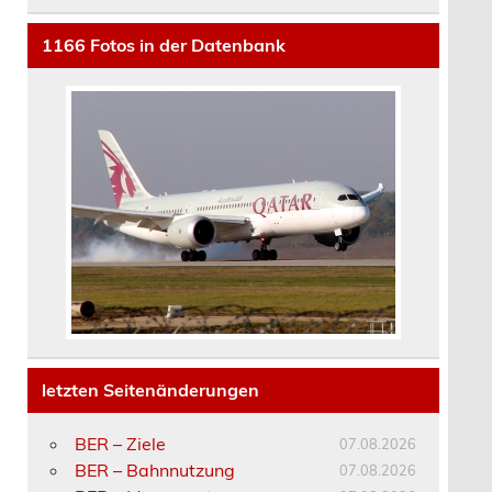
1166
Fotos in der Datenbank
letzten Seitenänderungen
BER – Ziele
07.08.2026
BER – Bahnnutzung
07.08.2026