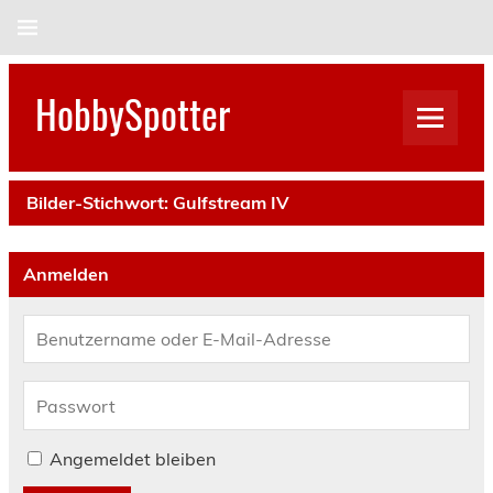
Skip
to
content
HobbySpotter
Bilder-Stichwort:
Gulfstream IV
Anmelden
Angemeldet bleiben