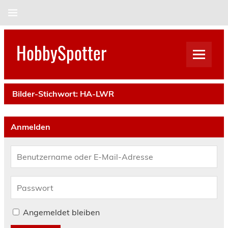
Skip
to
content
HobbySpotter
Bilder-Stichwort:
HA-LWR
Anmelden
Angemeldet bleiben