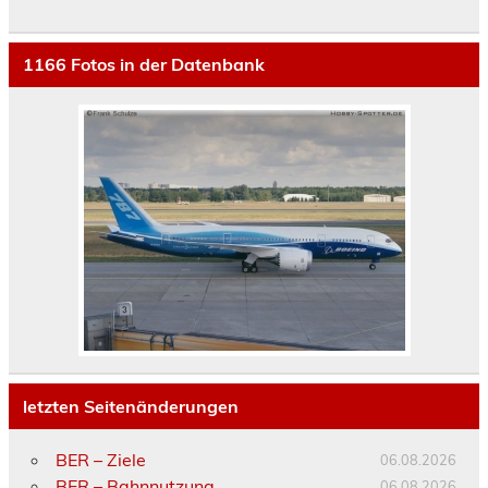
1166
Fotos in der Datenbank
letzten Seitenänderungen
BER – Ziele
06.08.2026
BER – Bahnnutzung
06.08.2026