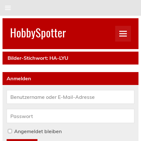
Skip
to
content
HobbySpotter
Bilder-Stichwort:
HA-LYU
Anmelden
Angemeldet bleiben