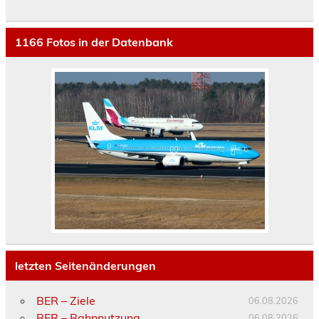
1166
Fotos in der Datenbank
letzten Seitenänderungen
BER – Ziele
06.08.2026
BER – Bahnnutzung
06.08.2026