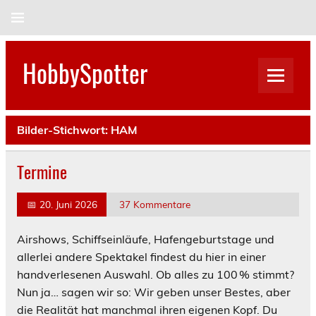
Skip
to
content
HobbySpotter
Bilder-Stichwort:
HAM
Termine
📅
20. Juni 2026
37 Kommentare
Airshows, Schiffseinläufe, Hafengeburtstage und
allerlei andere Spektakel findest du hier in einer
handverlesenen Auswahl. Ob alles zu 100 % stimmt?
Nun ja… sagen wir so: Wir geben unser Bestes, aber
die Realität hat manchmal ihren eigenen Kopf. Du