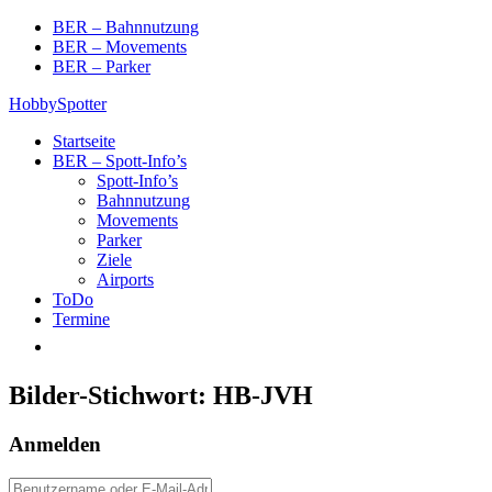
Skip
BER – Bahnnutzung
to
BER – Movements
content
BER – Parker
HobbySpotter
Startseite
BER – Spott-Info’s
Spott-Info’s
Bahnnutzung
Movements
Parker
Ziele
Airports
ToDo
Termine
Bilder-Stichwort:
HB-JVH
Anmelden