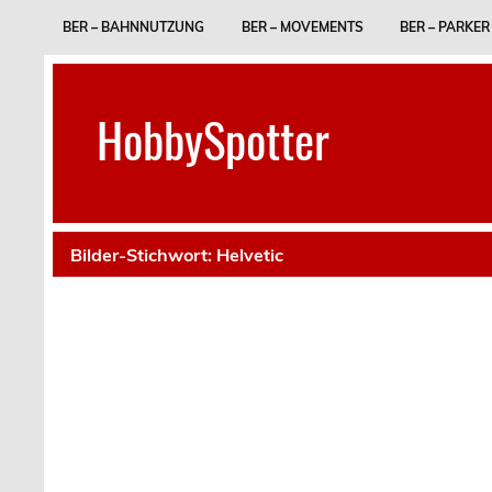
Skip
to
BER – BAHNNUTZUNG
BER – MOVEMENTS
BER – PARKER
content
HobbySpotter
Bilder-Stichwort:
Helvetic