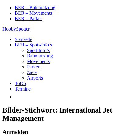
Skip
BER – Bahnnutzung
to
BER – Movements
content
BER – Parker
HobbySpotter
Startseite
BER – Spott-Info’s
Spott-Info’s
Bahnnutzung
Movements
Parker
Ziele
Airports
ToDo
Termine
Bilder-Stichwort:
International Jet
Management
Anmelden