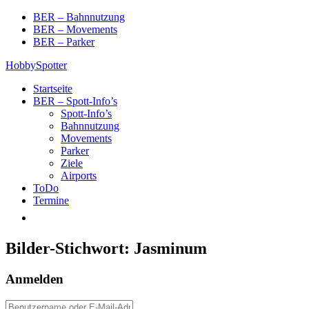
Skip
BER – Bahnnutzung
to
BER – Movements
content
BER – Parker
HobbySpotter
Startseite
BER – Spott-Info’s
Spott-Info’s
Bahnnutzung
Movements
Parker
Ziele
Airports
ToDo
Termine
Bilder-Stichwort:
Jasminum
Anmelden