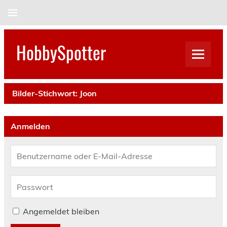
Skip
to
content
HobbySpotter
Bilder-Stichwort:
Joon
Anmelden
Angemeldet bleiben