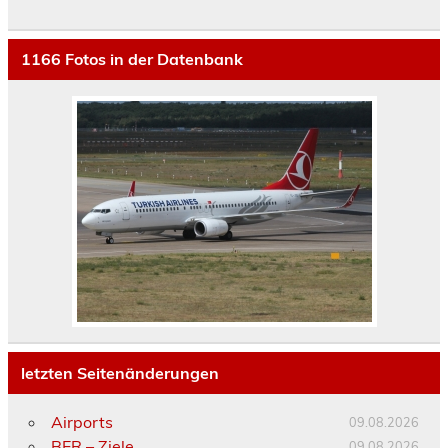
1166
Fotos in der Datenbank
letzten Seitenänderungen
Airports
09.08.2026
BER – Ziele
09.08.2026