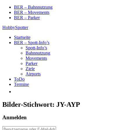
Skip
BER – Bahnnutzung
to
BER – Movements
content
BER – Parker
HobbySpotter
Startseite
BER – Spott-Info’s
Spott-Info’s
Bahnnutzung
Movements
Parker
Ziele
Airports
ToDo
Termine
Bilder-Stichwort:
JY-AYP
Anmelden