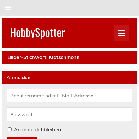
Skip
to
content
HobbySpotter
Bilder-Stichwort:
Klatschmohn
Anmelden
Angemeldet bleiben