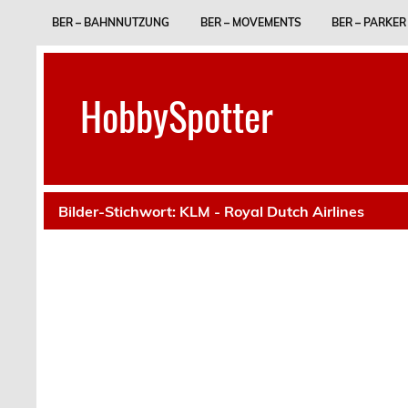
Skip
to
BER – BAHNNUTZUNG
BER – MOVEMENTS
BER – PARKER
content
HobbySpotter
Bilder-Stichwort:
KLM - Royal Dutch Airlines