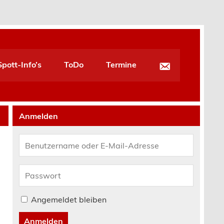
pott-Info’s
ToDo
Termine
Anmelden
Angemeldet bleiben
Anmelden