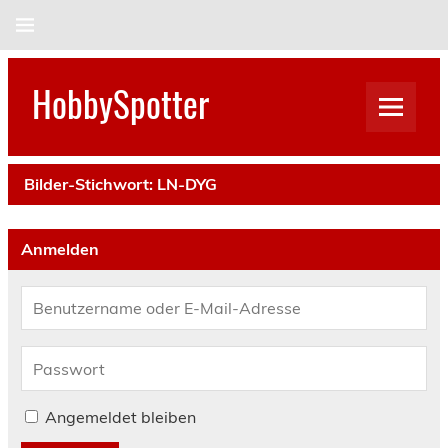
Skip
to
content
HobbySpotter
Bilder-Stichwort:
LN-DYG
Anmelden
Angemeldet bleiben