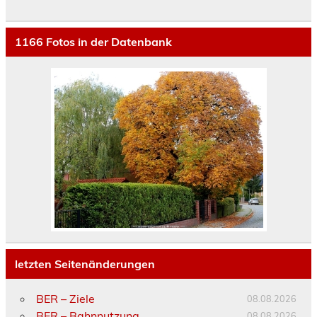
1166
Fotos in der Datenbank
letzten Seitenänderungen
BER – Ziele
08.08.2026
BER – Bahnnutzung
08.08.2026