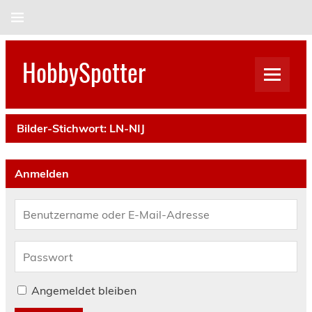
Skip
to
content
HobbySpotter
Bilder-Stichwort:
LN-NIJ
Anmelden
Angemeldet bleiben