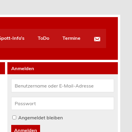
pott-Info’s
ToDo
Termine
Anmelden
Angemeldet bleiben
Anmelden