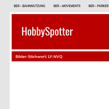
Skip
to
BER – BAHNNUTZUNG
BER – MOVEMENTS
BER – PARKER
content
HobbySpotter
Bilder-Stichwort:
LY-NVQ