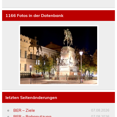
1166
Fotos in der Datenbank
letzten Seitenänderungen
BER – Ziele
07.08.2026
BER – Bahnnutzung
07.08.2026