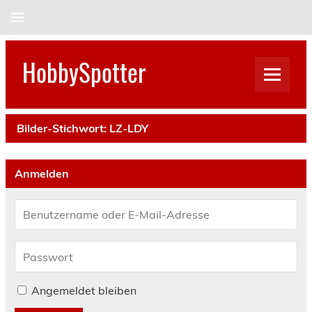
Skip
to
content
HobbySpotter
Bilder-Stichwort:
LZ-LDY
Anmelden
Angemeldet bleiben