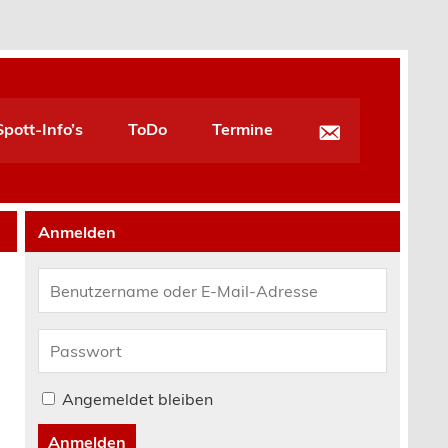
pott-Info’s
ToDo
Termine
Anmelden
Angemeldet bleiben
Anmelden