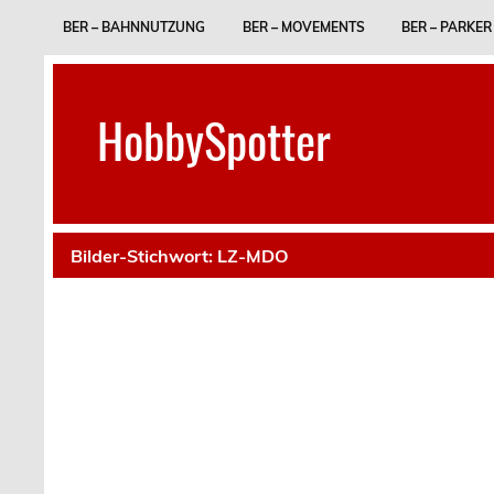
Skip
to
BER – BAHNNUTZUNG
BER – MOVEMENTS
BER – PARKER
content
HobbySpotter
Bilder-Stichwort:
LZ-MDO