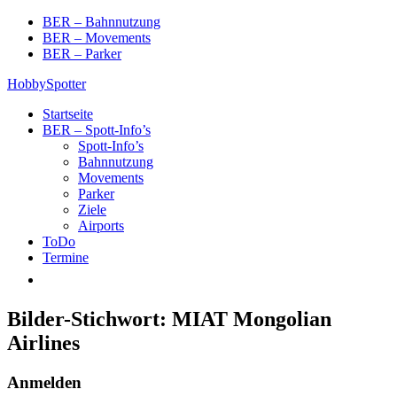
Skip
BER – Bahnnutzung
to
BER – Movements
content
BER – Parker
HobbySpotter
Startseite
BER – Spott-Info’s
Spott-Info’s
Bahnnutzung
Movements
Parker
Ziele
Airports
ToDo
Termine
Bilder-Stichwort:
MIAT Mongolian
Airlines
Anmelden