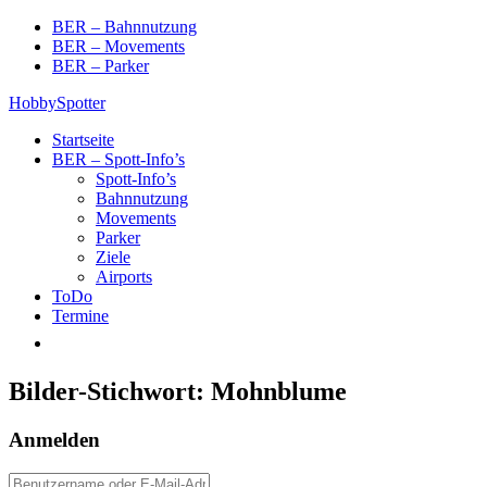
Skip
BER – Bahnnutzung
to
BER – Movements
content
BER – Parker
HobbySpotter
Startseite
BER – Spott-Info’s
Spott-Info’s
Bahnnutzung
Movements
Parker
Ziele
Airports
ToDo
Termine
Bilder-Stichwort:
Mohnblume
Anmelden