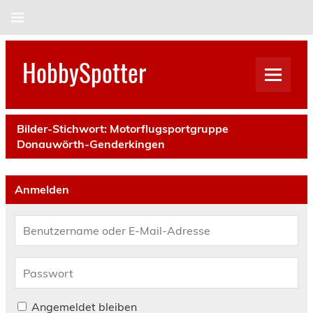
Skip
to
content
HobbySpotter
Bilder-Stichwort:
Motorflugsportgruppe
Donauwörth-Genderkingen
Anmelden
Angemeldet bleiben