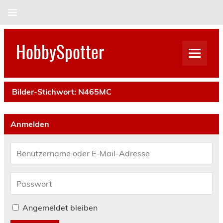
Skip
to
content
HobbySpotter
Bilder-Stichwort:
N465MC
Anmelden
Angemeldet bleiben