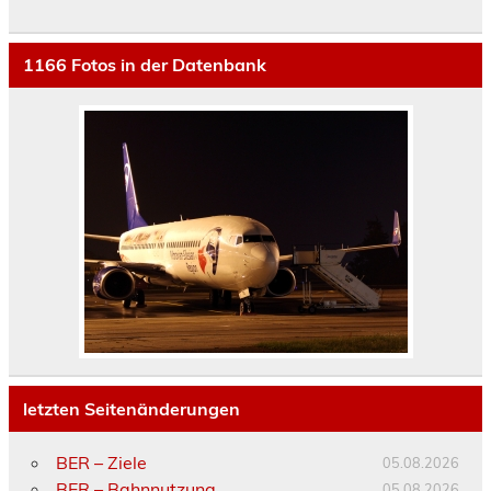
1166
Fotos in der Datenbank
letzten Seitenänderungen
BER – Ziele
05.08.2026
BER – Bahnnutzung
05.08.2026