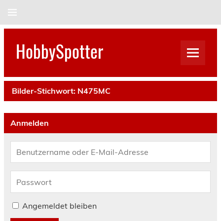
Skip
to
content
HobbySpotter
Bilder-Stichwort:
N475MC
Anmelden
Angemeldet bleiben