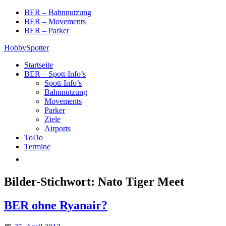
Skip
BER – Bahnnutzung
to
BER – Movements
content
BER – Parker
HobbySpotter
Startseite
BER – Spott-Info’s
Spott-Info’s
Bahnnutzung
Movements
Parker
Ziele
Airports
ToDo
Termine
Bilder-Stichwort:
Nato Tiger Meet
BER ohne Ryanair?