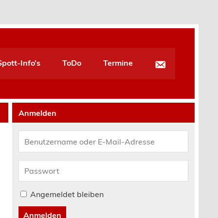
pott-Info’s
ToDo
Termine
Anmelden
Angemeldet bleiben
Anmelden