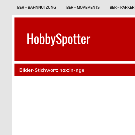
Skip
to
BER – BAHNNUTZUNG
BER – MOVEMENTS
BER – PARKER
content
HobbySpotter
Bilder-Stichwort:
nax:ln-nge