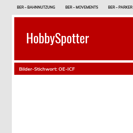
Skip
to
BER – BAHNNUTZUNG
BER – MOVEMENTS
BER – PARKER
content
HobbySpotter
Bilder-Stichwort:
OE-ICF