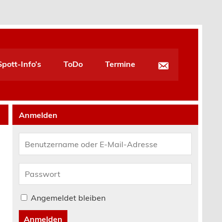
pott-Info’s
ToDo
Termine
Anmelden
Angemeldet bleiben
Anmelden