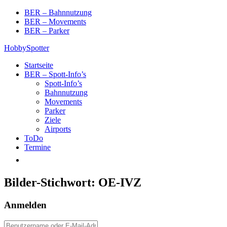
Skip
BER – Bahnnutzung
to
BER – Movements
content
BER – Parker
HobbySpotter
Startseite
BER – Spott-Info’s
Spott-Info’s
Bahnnutzung
Movements
Parker
Ziele
Airports
ToDo
Termine
Bilder-Stichwort:
OE-IVZ
Anmelden