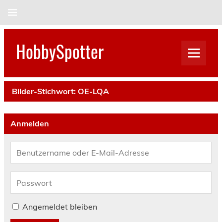
Skip
to
content
HobbySpotter
Bilder-Stichwort:
OE-LQA
Anmelden
Angemeldet bleiben