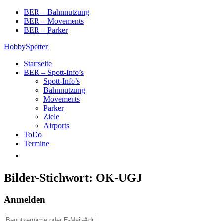
Skip
BER – Bahnnutzung
to
BER – Movements
content
BER – Parker
HobbySpotter
Startseite
BER – Spott-Info’s
Spott-Info’s
Bahnnutzung
Movements
Parker
Ziele
Airports
ToDo
Termine
Bilder-Stichwort:
OK-UGJ
Anmelden